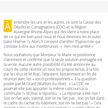
À entendre les uns et les autres, ce sont la Caisse des
Dépôts et Consignations (CDC) et la Région
Auvergne-Rhone-Alpes qui décident à notre place
de ce qui est bon pour nous et nous devrions les écouter
(sans réserve ?). Alors il convient d’arrêter l’hypocrisie qui
consiste à dire aux montbrunois « rien n’est arrêté ».
Nous souhaitons que Monsieur le Maire se positionne
clairement et confirme que la seule solution envisagée est
la vente. Aucune autre possibilité n’a été annoncée au
cours de cette réunion et tous les propos tenus, à la fois
par les élus et M.Riac, l’attestent. Notamment en fin de
réunion avec les « socio-professionnels », à la question
posée par M.Grard (Maîtres du rêve) : « La CDC ne
pourrait-elle pas apporter le même concours à la
commune ?» M.Riac a répondu : « La réponse a été non !
Soit on fait avec Valvital, soit on ne fait pas ; soit on fait dans
le cadre du rachat du bâtiment, soit on ne fait pas ! » Cela
revient à dire qu’il n’y a qu’une option ! La vente ! Rien de